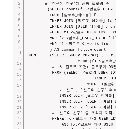
        # '친구의 친구'와 공통 팔로워 수

        ,(SELECT count(f1.<팔로워_USER_ID>) as
          FROM [팔로우_테이블] f1

          INNER JOIN [팔로우_테이블] fx ON (f
          INNER JOIN [USER 테이블] u on u.<U
          WHERE f1.<팔로워_USER_ID> = <##조회_
          AND fx.<팔로워_USER_ID> = follow_of_
          AND f1.<팔로우_여부> is true

          ) AS common_follow_count

FROM      (SELECT GROUP_CONCAT('(', f1.<팔로
                      count(f1.<팔로우_타겟_USE
           # 1차 팔로우 조건: 팔로우가 ON된 정상 U
           FROM (SELECT <팔로워_USER_ID>,
                             INNER JOIN [
                          WHERE <팔로워_USE
              # '친구', '친구의 친구' User 정보 
              INNER JOIN [팔로우_테이블] fx O
              INNER JOIN [USER 테이블] u1 ON
              INNER JOIN [USER 테이블] u2 ON
           # '친구의 친구' 중 조회자 제외, 이미
           WHERE fx.<팔로우_타겟_USER_ID> != 
               AND fx.<팔로우_타겟_USER_ID> 