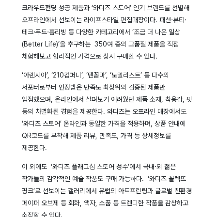
크라우드펀딩 성공 제품과 ‘와디즈 스토어’ 인기 브랜드를 선별해
오프라인에서 선보이는 라이프스타일 편집매장이다. 패션⋅뷰티⋅
테크⋅푸드⋅홈리빙 등 다양한 카테고리에서 ‘조금 더 나은 일상
(Better Life)’을 추구하는 350여 종의 고품질 제품을 직접
체험해보고 합리적인 가격으로 상시 구매할 수 있다.
‘아렌시아’, ‘210컴퍼니’, ‘댄꼼마’, ‘노멀리스트’ 등 다수의
서포터로부터 인정받은 만족도 최상위의 검증된 제품만
입점했으며, 온라인에서 살펴보기 어려웠던 제품 소재, 착용감, 핏
등의 차별화된 경험을 제공한다. 와디즈는 오프라인 매장에서도
‘와디즈 스토어’ 온라인과 동일한 가격을 적용하며, 상품 안내에
QR코드를 부착해 제품 리뷰, 만족도, 가격 등 상세정보를
제공한다.
이 외에도 ‘와디즈 플래그십 스토어 성수’에서 국내⋅외 젊은
작가들의 감각적인 예술 작품도 구매 가능하다. ‘와디즈 꼴렉뜨
핑크’로 선보이는 갤러리에서 유럽의 아트프린팅과 글로벌 친환경
페이퍼 오브제 등 회화, 액자, 소품 등 트렌디한 작품을 감상하고
소장할 수 있다.