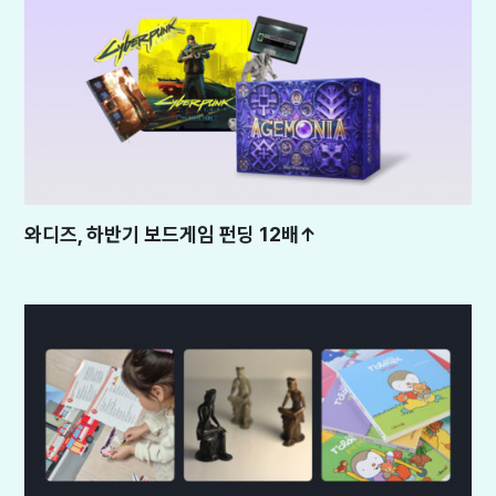
와디즈, 하반기 보드게임 펀딩 12배↑