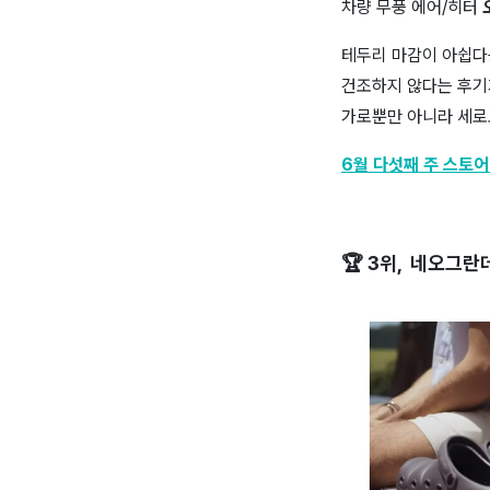
차량 무풍 에어/히터
테두리 마감이 아쉽다는
건조하지 않다는 후기가
가로뿐만 아니라 세로
6월 다섯째 주 스토어
🏆 3위, 네오그란