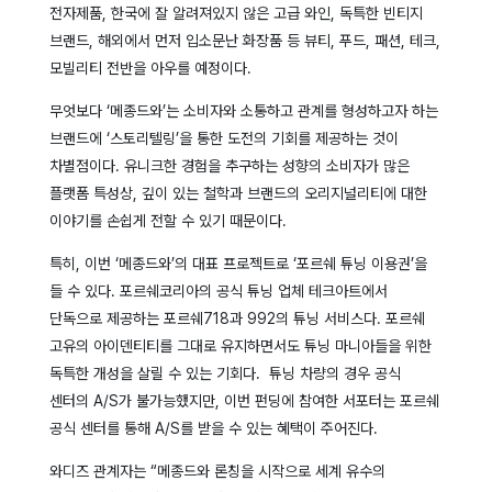
전자제품, 한국에 잘 알려져있지 않은 고급 와인, 독특한 빈티지
브랜드, 해외에서 먼저 입소문난 화장품 등 뷰티, 푸드, 패션, 테크,
모빌리티 전반을 아우를 예정이다.
무엇보다 ‘메종드와’는 소비자와 소통하고 관계를 형성하고자 하는
브랜드에 ‘스토리텔링’을 통한 도전의 기회를 제공하는 것이
차별점이다. 유니크한 경험을 추구하는 성향의 소비자가 많은
플랫폼 특성상, 깊이 있는 철학과 브랜드의 오리지널리티에 대한
이야기를 손쉽게 전할 수 있기 때문이다.
특히, 이번 ‘메종드와’의 대표 프로젝트로 ‘포르쉐 튜닝 이용권’을
들 수 있다. 포르쉐코리아의 공식 튜닝 업체 테크아트에서
단독으로 제공하는 포르쉐718과 992의 튜닝 서비스다. 포르쉐
고유의 아이덴티티를 그대로 유지하면서도 튜닝 마니아들을 위한
독특한 개성을 살릴 수 있는 기회다. 튜닝 차량의 경우 공식
센터의 A/S가 불가능했지만, 이번 펀딩에 참여한 서포터는 포르쉐
공식 센터를 통해 A/S를 받을 수 있는 혜택이 주어진다.
와디즈 관계자는 “메종드와 론칭을 시작으로 세계 유수의