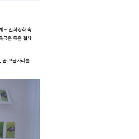
게도 만화영화 속
육곰은 좁은 철창
,
곰 보금자리를