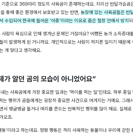
 기준으로
369
마리 정도의 사육곰이 존재하는데요
.
지리산 반달가슴곰
등을 통해 좋은 환경에서 보호받고 있는 반면
,
농장에 있는 사육곰들은 반
서 수입되어 한국에 들어온
‘
아종
’
이라는 이유로 좁은 철창 안에서 방치
되
부 사람의 욕심으로 인해 생겨난 문제인 거잖아요
?
어쨌든 농가 소득증대를
들이 발생하게 된 거니까요
.
개인적으로는 사람이 저지른 일이기 때문에 
는 게 맞다고 생각해요
.
제가 알던 곰의 모습이 아니었어요”
보내는 사육곰에게 가장 중요한 일과는
‘
먹이를 먹는 일
’
인데요
.
하루 종일
먹는 행위가 곰들에게는 굉장히 중요한 사건으로 여겨지는 거예요
.
그래서
면서 뱅글뱅글 돌거나 머리를 흔드는 반복적인 행위를 많이 해요
.
실제로
다가오죠
.
행동
’
이라고 하는데요
.
정형 행동은 격리 사육하는 동물이나 우리에 갇힌 