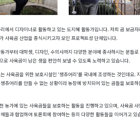
자리에서 디자이너로 활동하고 있는 도지혜 활동가입니다
.
저희 곰 보금자
가 사육곰 산업을 종식시키고자 모인 프로젝트성 단체입니다
.
활동가부터 대학생
,
디자인
,
수의사까지 다양한 분야에 종사하시는 분들로
으로 사육곰이 남은 생을 편안히 보낼 수 있도록 노력하고 있습니다
.
표는 사육곰을 위한 보호시설인
‘
생츄어리
’
를 국내에 조성하는 것인데요
.
 생츄어리를 만들 수 없는 상황이라 농장에 방치되어 있는 곰들을 보호하
천 농가에 있는 사육곰들을 보호하는 활동을 진행하고 있으며
,
사육곰 사
단체들과 협업하여 토론회에 참여하는 등의 다양한 활동들을 이어가고 있