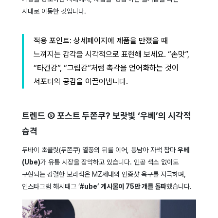
시대로 이동한 것입니다.
적용 포인트: 상세페이지에 제품을 만졌을 때
느껴지는 감각을 시각적으로 표현해 보세요. “손맛”,
“타건감”, “그립감”처럼 촉각을 언어화하는 것이
서포터의 공감을 이끌어냅니다.
트렌드 ⑤ 포스트 두쫀쿠? 보랏빛 ‘우베’의 시각적
습격
두바이 초콜릿(두쫀쿠) 열풍의 뒤를 이어, 동남아 자색 참마
우베
(Ube)
가 유통 시장을 장악하고 있습니다. 인공 색소 없이도
구현되는 강렬한 보라색은 MZ세대의 인증샷 욕구를 자극하며,
인스타그램 해시태그 ‘
#ube’ 게시물이 75만 개를 돌파
했습니다.