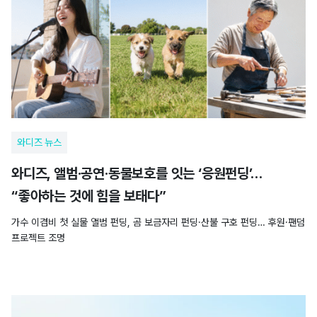
와디즈 뉴스
와디즈, 앨범·공연·동물보호를 잇는 ‘응원펀딩’…
“좋아하는 것에 힘을 보태다”
가수 이겸비 첫 실물 앨범 펀딩, 곰 보금자리 펀딩·산불 구호 펀딩… 후원·팬덤
프로젝트 조명