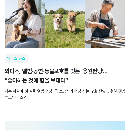
와디즈 뉴스
와디즈, 앨범·공연·동물보호를 잇는 ‘응원펀딩’…
“좋아하는 것에 힘을 보태다”
가수 이겸비 첫 실물 앨범 펀딩, 곰 보금자리 펀딩·산불 구호 펀딩… 후원·팬덤
프로젝트 조명