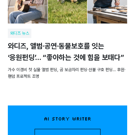
와디즈 뉴스
와디즈, 앨범·공연·동물보호를 잇는
‘응원펀딩’… “좋아하는 것에 힘을 보태다”
가수 이겸비 첫 실물 앨범 펀딩, 곰 보금자리 펀딩·산불 구호 펀딩… 후원·
팬덤 프로젝트 조명