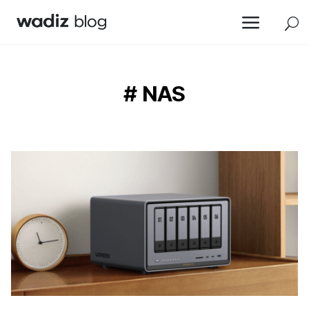
a
U
# NAS