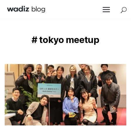
a
U
# tokyo meetup