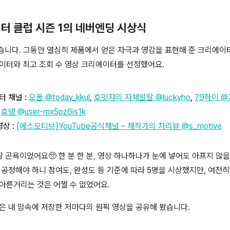
터 클럽 시즌 1의 네버엔딩 시상식
났습니다. 그동안 열심히 제품에서 얻은 자극과 영감을 표현해 준 크리에
이터와 최고 조회 수 영상 크리에이터를 선정했어요.
터 채널 :
오꿀 @today_kkul
,
호밋쟈의 자체발랄 @luckyho
,
79하이 @7
,
효댕 @user-mx5pz6is1k
영상 :
[에스모티브]YouTube공식채널 – 채작가의 차리뷰 @s_motive
참 곤욕이었어요🥺 한 분 한 분, 영상 하나하나가 눈에 넣어도 아프지 않
공정해야 하니 참여도, 완성도 등 기준에 따라 5명을 시상했지만, 여전히
아른거리는 것은 어쩔 수 없었어요.
은 내 맘속에 저장한 저마다의 원픽 영상을 공유해 봤습니다.