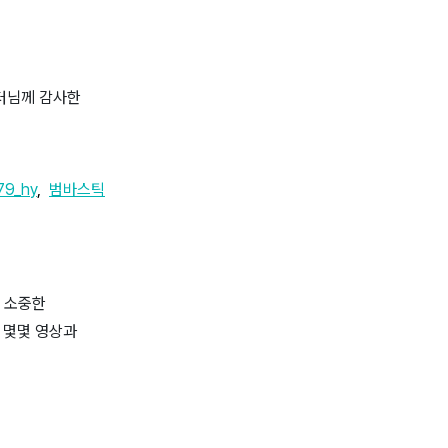
이터님께 감사한
9_hy
,
범바스틱
을 소중한
 몇몇 영상과