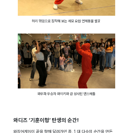
허리 꺾임으로 짐작해 보는 세모 요원 연체동물 썰🦑
와우파 우승자 와이키와 급 성사된 댄스배틀
와디즈 ‘기훈이형’ 탄생의 순간!
와징어게임이 끝을 향해 달려가던 중, 1 대 다수의 순간을 만든