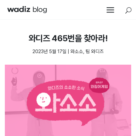
a
U
와디즈 465번을 찾아라!
2023년 5월 17일
|
와소소
,
팀 와디즈