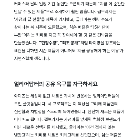
커머스와 달리 일정 기간 동안만 오픈되기 때문에 “지금 이 순간만
만날 수 있는 제품”으로 소개하기 훨씬 쉽습니다. 펩브리지는
‘가정의 달 선물’을 제목에 명시했고, 글레아는 캠핑 수요가
살아나는 봄 시즌에 오픈했으며, 심슨 퍼즐은 “15년 만에
부활”이라는 카피로 지금 꼭 참여해야 할 것 같은 긴박감을
만들었습니다.
“한정수량”, “최초 공개”
처럼 타이밍을 강조하는
표현을 더하면 시즌 제품이 아니어도 ‘지금 공유해야 하는 이유’가
자연스럽게 생깁니다.
얼리어답터의 공유 욕구를 자극하세요
와디즈는 세상에 없던 새로운 가치에 반응하는 얼리어답터들이
모인 플랫폼입니다. 세 프로젝트는 이 특성을 고려해 제품만의
신선함과 차별점을 스토리에 녹여냈습니다. 완전히 새로운 제품이
아니어도 됩니다. 펩브리지는 가성비를 앞세워 백화점 브랜드가
아닌 새로운 선택지를 제시했고, 글레아는 ‘이건 접히지 않는
냉장고’라는 카피로 새로운 카테고리를 선언했으며, 심슨 퍼즐은