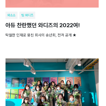
와소소
팀 와디즈
아듀 찬란했던 와디즈의 2022여!
탁월한 인재로 뭉친 회사의 송년회, 전격 공개 ★