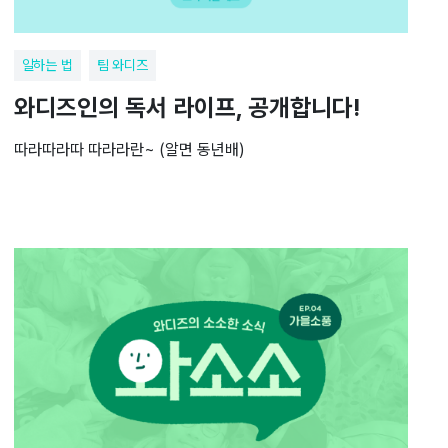
일하는 법
팀 와디즈
와디즈인의 독서 라이프, 공개합니다!
따라따라따 따라라란~ (알면 동년배)