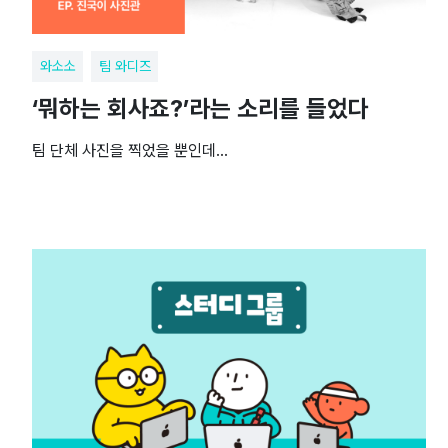
와소소
팀 와디즈
‘뭐하는 회사죠?’라는 소리를 들었다
팀 단체 사진을 찍었을 뿐인데…