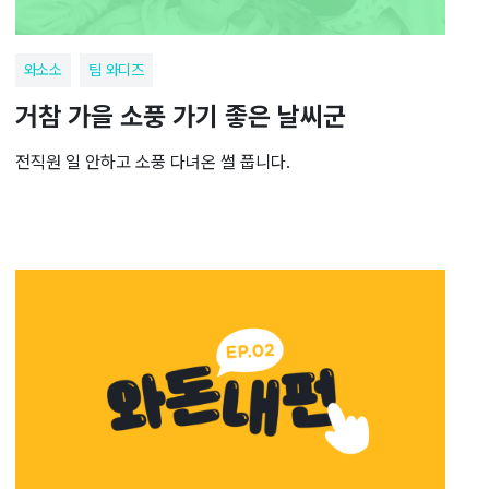
와소소
팀 와디즈
거참 가을 소풍 가기 좋은 날씨군
전직원 일 안하고 소풍 다녀온 썰 풉니다.