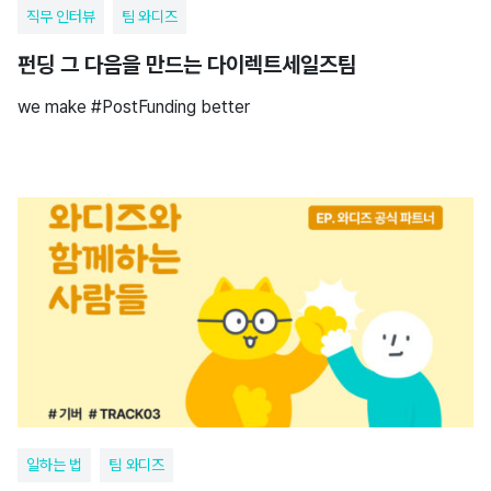
직무 인터뷰
팀 와디즈
펀딩 그 다음을 만드는 다이렉트세일즈팀
we make #PostFunding better
일하는 법
팀 와디즈