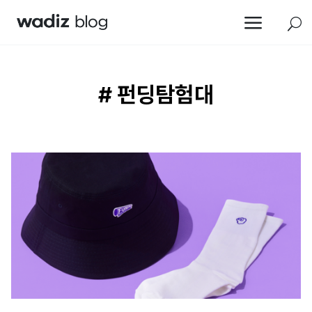
a
U
# 펀딩탐험대