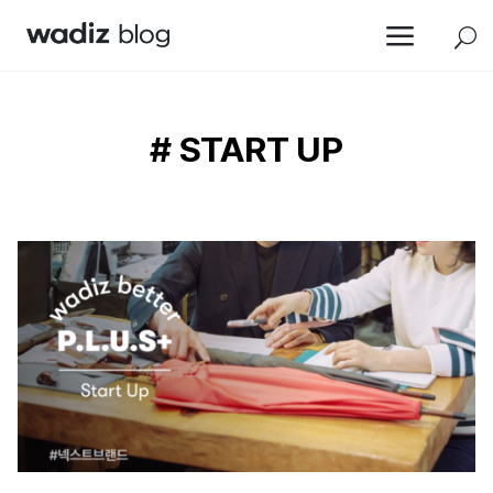
a
U
# START UP