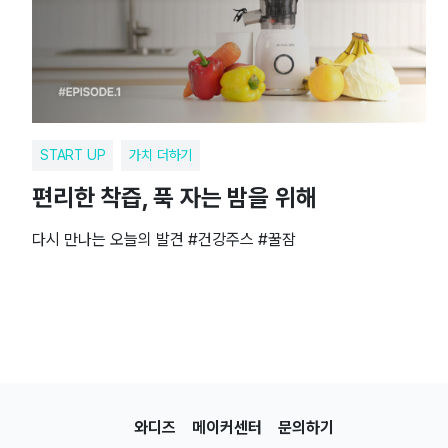
START UP
가치 더하기
편리한 착즙, 푹 자는 밤을 위해
다시 만나는 오늘의 발견 #건강주스 #꿀잠
와디즈
메이커센터
문의하기