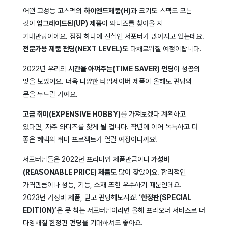
어떤 고성능 고스펙의
하이엔드제품(
H
)
과 크기도 스펙도 모든
것이
업그레이드된(
U
P) 제품
이 와디즈를 찾아올 지
기대만땅이에요. 점점 하나에 진심인 서포터가 많아지고 있는데요.
전문가용 제품 펀딩(
N
EXT LEVEL)
도 다채로워질 예정이랍니다.
2022년 우리의
시간을 아껴주는(
T
IME SAVER) 펀딩
이 성공의
맛을 보았어요. 더욱 다양한 타임세이버 제품이 올해도 펀딩의
문을 두드릴 거예요.
고급 취미(E
XPENSIVE HOBBY)
를 가져보겠다 계획하고
있다면, 자주 와디즈를 찾게 될 겁니다. 작년에 이어 독특하고 더
좋은 혜택의 취미 프로젝트가 열릴 예정이니까요!
서포터님들은 2022년 프리미엄 제품만큼이나
가성비
(
R
EASONABLE PRICE) 제품
도 많이 찾았어요. 합리적인
가격만큼이나 성능, 기능, 소재 또한 우수하기 때문인데요.
2023년 가성비 제품, 믿고 펀딩해보시죠!
‘한정판(
S
PECIAL
EDITION)’
은 못 참는 서포터님이라면 올해 프리오더 서비스로 더
다양해질 한정판 펀딩을 기대하셔도 좋아요.