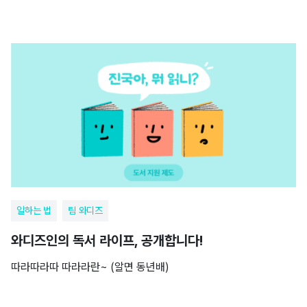
일하는 법
팀 와디즈
와디즈인의 독서 라이프, 공개합니다!
따라따라따 따라라란~ (알면 동년배)