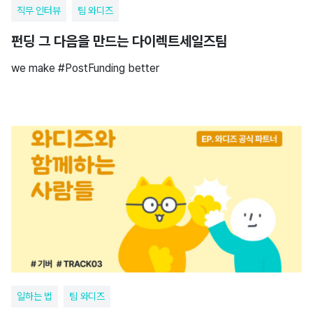
직무 인터뷰
팀 와디즈
펀딩 그 다음을 만드는 다이렉트세일즈팀
we make #PostFunding better
일하는 법
팀 와디즈